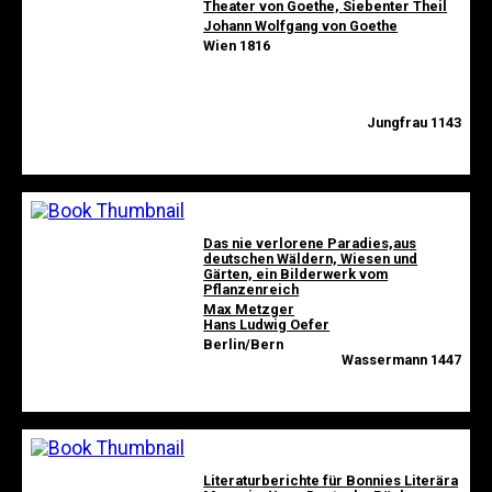
Theater von Goethe, Siebenter Theil
Johann Wolfgang von Goethe
Wien 1816
Jungfrau 1143
Das nie verlorene Paradies,aus
deutschen Wäldern, Wiesen und
Gärten, ein Bilderwerk vom
Pflanzenreich
Max Metzger
Hans Ludwig Oefer
Berlin/Bern
Wassermann 1447
Literaturberichte für Bonnies Literära