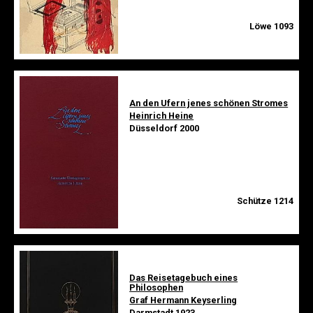
Löwe 1093
An den Ufern jenes schönen Stromes
Heinrich Heine
Düsseldorf 2000
Schütze 1214
Das Reisetagebuch eines
Philosophen
Graf Hermann Keyserling
Darmstadt 1923