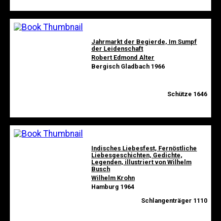
Jahrmarkt der Begierde, Im Sumpf
der Leidenschaft
Robert Edmond Alter
Bergisch Gladbach 1966
Schütze 1646
Indisches Liebesfest, Fernöstliche
Liebesgeschichten, Gedichte,
Legenden, illustriert von Wilhelm
Busch
Wilhelm Krohn
Hamburg 1964
Schlangenträger 1110