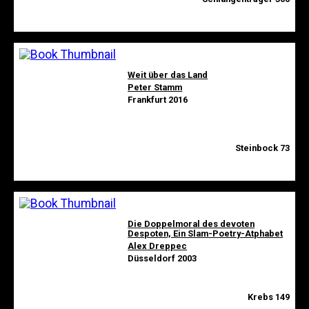
Weit über das Land
Peter Stamm
Frankfurt 2016
Steinbock 73
Die Doppelmoral des devoten
Despoten, Ein Slam-Poetry-Atphabet
Alex Dreppec
Düsseldorf 2003
Krebs 149