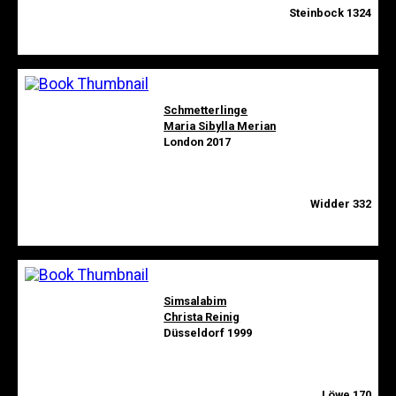
Steinbock 1324
Schmetterlinge
Maria Sibylla Merian
London 2017
Widder 332
Simsalabim
Christa Reinig
Düsseldorf 1999
Löwe 170